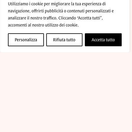
Utilizziamo i cookie per migliorare la tua esperienza di
navigazione, offrirti pubblicità o contenuti personalizzati e
Condividi
analizzare il nostro traffico. Cliccando “Accetta tutti”,
acconsenti al nostro utilizzo dei cookie.
F
X
W
E
C
Personalizza
Rifiuta tutto
Accetta tutto
a
h
m
o
c
a
a
p
e
t
i
y
b
s
l
L
o
A
i
APS NATI DOMANI-ETS
o
p
n

Via De Amicis 21/23-28021-Borgomanero (NO)